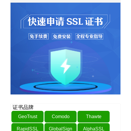
证书品牌
GeoTrust
Comodo
Thawte
RapidSSL
GlobalSign
AlphaSSL