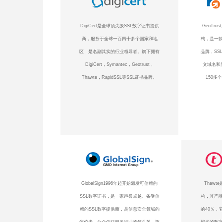
DigiCert是全球顶尖级SSL数字证书提供
GeoTr
商，服务于全球一百四十多个国家和地
构，是一款
区，是名副其实的行业领导者。旗下拥有
品牌，SS
DigiCert，Symantec，Geotrust，
文域名和
Thawte，RapidSSL等SSL证书品牌。
150多
GlobalSign1996年起开始颁发可信赖的
Thaw
SSL数字证书，是一家声誉卓越、备受信
构，其产品
赖的SSL数字提供商，是信息安全领域的
的40％，
佼佼者、公众信任服务行业的领头羊。旗
域名的数