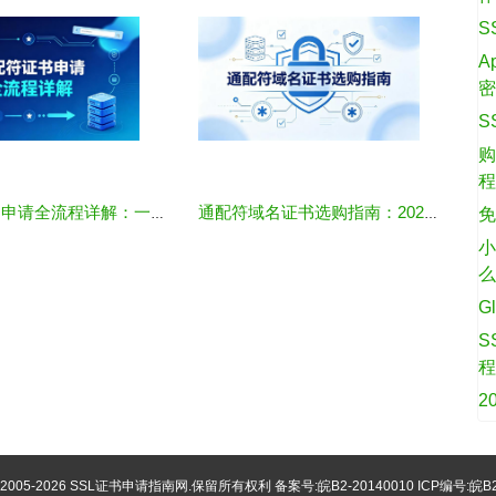
S
A
S
购
免
通配符证书申请全流程详解：一张证书保护所有子域名
通配符域名证书选购指南：2026年品牌对比与适用场景全解析
小
G
S
2
©2005-2026
SSL证书申请指南网
.保留所有权利 备案号:
皖B2-20140010
ICP编号:皖B2