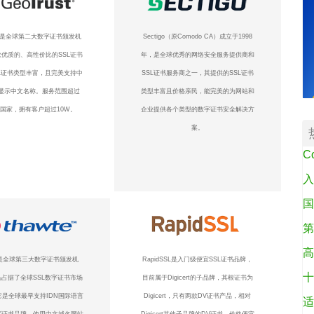
ust是全球第二大数字证书颁发机
Sectigo（原Comodo CA）成立于1998
优质的、高性价比的SSL证书
年，是全球优秀的网络安全服务提供商和
L证书类型丰富，且完美支持中
SSL证书服务商之一，其提供的SSL证书
显示中文名称。服务范围超过
类型丰富且价格亲民，能完美的为网站和
个国家，拥有客户超过10W。
企业提供各个类型的数字证书安全解决方
案。
C
入
国
第
高
te是全球第三大数字证书颁发机
RapidSSL是入门级便宜SSL证书品牌，
十
占据了全球SSL数字证书市场
目前属于Digicert的子品牌，其根证书为
它是全球最早支持IDN国际语言
Digicert，只有两款DV证书产品，相对
适
字证书品牌，使用中文域名网站
Digicert其他子品牌的DV证书，价格便宜