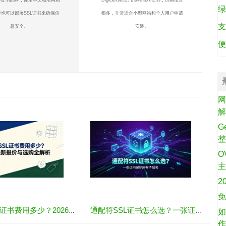
绿
也可以部署SSL证书来确保信
很多，非常适合小型网站和个人用户申请
支
息安全。
安装。
便
网
G
O
2
免
通配符SSL证书费用多少？2026年最新报价与选购全解析
通配符SSL证书怎么选？一张证书保护所有子域名
如