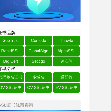
证书品牌
GeoTrust
Comodo
Thawte
RapidSSL
GlobalSign
AlphaSSL
DigiCert
Sectigo
速安信
证书分类
代码签名证书
多域名
通配符
DV SSL证书
OV SSL证书
EV SSL证书
SSL证书优惠咨询