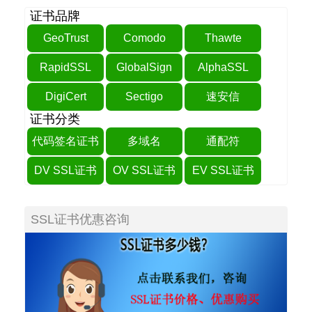
证书品牌
GeoTrust
Comodo
Thawte
RapidSSL
GlobalSign
AlphaSSL
DigiCert
Sectigo
速安信
证书分类
代码签名证书
多域名
通配符
DV SSL证书
OV SSL证书
EV SSL证书
SSL证书优惠咨询