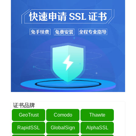
证书品牌
GeoTrust
Comodo
Thawte
RapidSSL
GlobalSign
AlphaSSL