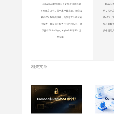
GlobalSign1996年起开始颁发可信赖的
Thaw
SSL数字证书，是一家声誉卓越、备受信
构，其产品
赖的SSL数字提供商，是信息安全领域的
的40％，
佼佼者、公众信任服务行业的领头羊。旗
域名的数
下拥有GlobalSign、AlphaSSL等SSL证
的中国用户
书品牌。
相关文章