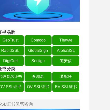
证书品牌
GeoTrust
Comodo
Thawte
RapidSSL
GlobalSign
AlphaSSL
DigiCert
Sectigo
速安信
证书分类
代码签名证书
多域名
通配符
DV SSL证书
OV SSL证书
EV SSL证书
SSL证书优惠咨询