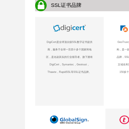
SSL证书品牌
DigiCert是全球顶尖级SSL数字证书提供
GeoTr
商，服务于全球一百四十多个国家和地
构，是一款
区，是名副其实的行业领导者。旗下拥有
品牌，SS
DigiCert，Symantec，Geotrust，
文域名和
Thawte，RapidSSL等SSL证书品牌。
150多