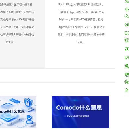
免
te是全球第三大数字证书颁发机
RapidSSL是入门级便宜SSL证书品牌，
小
占据了全球SSL数字证书市场
目前属于Digicert的子品牌，其根证书为
它是全球最早支持IDN国际语言
Digicert，只有两款DV证书产品，相对
G
字证书品牌，使用中文域名网站
Digicert其他子品牌的DV证书，价格便宜
S
也可以部署SSL证书来确保信
很多，非常适合小型网站和个人用户申请
息安全。
安装。
2
D
增
企