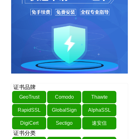
证书品牌
GeoTrust
Comodo
Thawte
RapidSSL
GlobalSign
AlphaSSL
DigiCert
Sectigo
速安信
证书分类