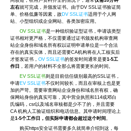
间较短，在用户资料齐全的情况下，通常
仅需10分钟
左右
就可完成，并颁发证书。由于DV SSL证书验证简
单、价格低廉等因素，故
DV SSL证书
适用于个人网
站、小型组织或企业网站、各类加密应用。
OV SSL证书
是一种组织验证型证书，申请该类型
证书相对更严格，不仅需要通过证书颁发机构审查网
站企业身份和域名所有权以证明申请单位是一个合法
存在的真实实体，而且还需要CA机构将在人工核实后
才签发证书，
OV SSL证书
的签发时间通常是要
1-5工
作日
，若用户的材料不全那么将需要更长的时间。
EV SSL证书
则是目前信任级别最高的SSL证书，
申请
EV SSL证书
不仅时间较长，而且在审核上也是更
加的严苛。需要审查网站企业身份和域名所有权，确
保网站身份的真实可靠，其中营业执照和114或邓白
氏编码，csr以及域名审核都是少不了的，并且需要
CA 机构人工验证组织和电话信息。其申请时间理论上
是
1-5个工作日，但实际申请都会超过这个时间
。
购买https安全证书需要多久就简单介绍到这，每