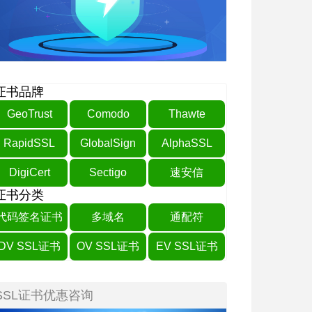
证书品牌
GeoTrust
Comodo
Thawte
RapidSSL
GlobalSign
AlphaSSL
DigiCert
Sectigo
速安信
证书分类
代码签名证书
多域名
通配符
DV SSL证书
OV SSL证书
EV SSL证书
SSL证书优惠咨询