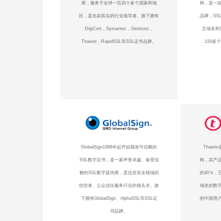
商，服务于全球一百四十多个国家和地
构，是一款
区，是名副其实的行业领导者。旗下拥有
品牌，SS
DigiCert，Symantec，Geotrust，
文域名和
Thawte，RapidSSL等SSL证书品牌。
150多
GlobalSign1996年起开始颁发可信赖的
Thaw
SSL数字证书，是一家声誉卓越、备受信
构，其产品
赖的SSL数字提供商，是信息安全领域的
的40％，
佼佼者、公众信任服务行业的领头羊。旗
域名的数
下拥有GlobalSign、AlphaSSL等SSL证
的中国用户
书品牌。