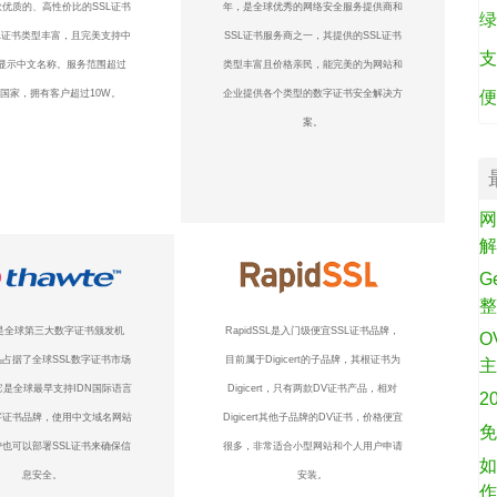
优质的、高性价比的SSL证书
年，是全球优秀的网络安全服务提供商和
绿
L证书类型丰富，且完美支持中
SSL证书服务商之一，其提供的SSL证书
支
显示中文名称。服务范围超过
类型丰富且价格亲民，能完美的为网站和
个国家，拥有客户超过10W。
企业提供各个类型的数字证书安全解决方
便
案。
网
G
te是全球第三大数字证书颁发机
RapidSSL是入门级便宜SSL证书品牌，
O
占据了全球SSL数字证书市场
目前属于Digicert的子品牌，其根证书为
它是全球最早支持IDN国际语言
Digicert，只有两款DV证书产品，相对
2
字证书品牌，使用中文域名网站
Digicert其他子品牌的DV证书，价格便宜
免
也可以部署SSL证书来确保信
很多，非常适合小型网站和个人用户申请
如
息安全。
安装。