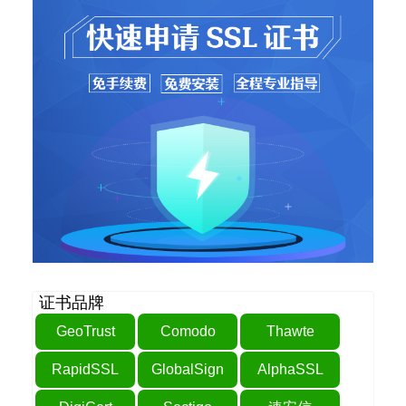
证书品牌
GeoTrust
Comodo
Thawte
RapidSSL
GlobalSign
AlphaSSL