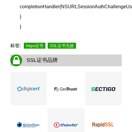
completionHandler(NSURLSessionAuthChallengeUseC
}
}
标签:
https证书
SSL证书无效
SSL证书品牌