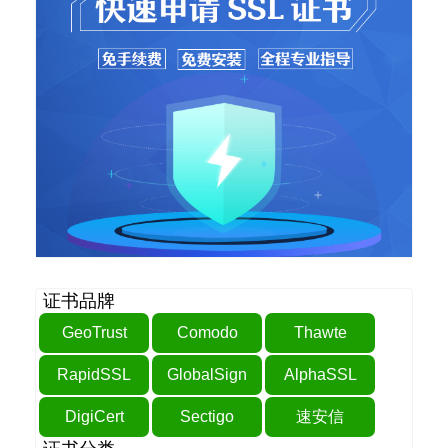
证书品牌
GeoTrust
Comodo
Thawte
RapidSSL
GlobalSign
AlphaSSL
DigiCert
Sectigo
速安信