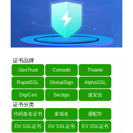
证书品牌
GeoTrust
Comodo
Thawte
RapidSSL
GlobalSign
AlphaSSL
DigiCert
Sectigo
速安信
证书分类
代码签名证书
多域名
通配符
DV SSL证书
OV SSL证书
EV SSL证书