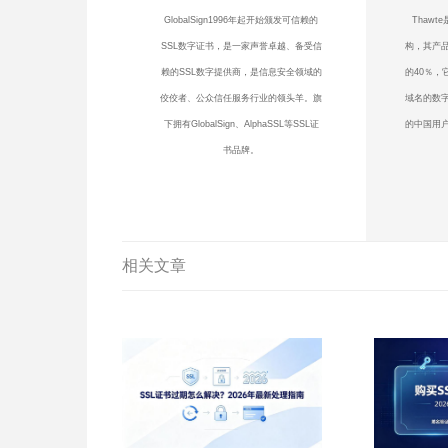
GlobalSign1996年起开始颁发可信赖的
Thaw
SSL数字证书，是一家声誉卓越、备受信
构，其产品
赖的SSL数字提供商，是信息安全领域的
的40％，
佼佼者、公众信任服务行业的领头羊。旗
域名的数
下拥有GlobalSign、AlphaSSL等SSL证
的中国用户
书品牌。
相关文章