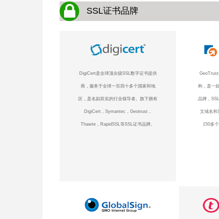
SSL证书品牌
DigiCert是全球顶尖级SSL数字证书提供
GeoTr
商，服务于全球一百四十多个国家和地
构，是一款
区，是名副其实的行业领导者。旗下拥有
品牌，SS
DigiCert，Symantec，Geotrust，
文域名和
Thawte，RapidSSL等SSL证书品牌。
150多