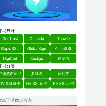
证书品牌
GeoTrust
Comodo
Thawte
RapidSSL
GlobalSign
AlphaSSL
DigiCert
Sectigo
速安信
证书分类
代码签名证书
多域名
通配符
DV SSL证书
OV SSL证书
EV SSL证书
SSL证书优惠咨询