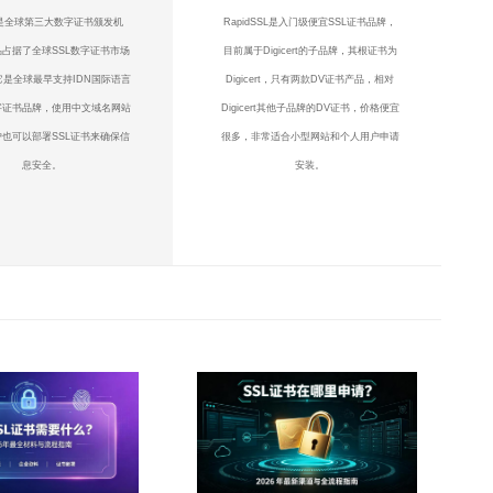
te是全球第三大数字证书颁发机
RapidSSL是入门级便宜SSL证书品牌，
占据了全球SSL数字证书市场
目前属于Digicert的子品牌，其根证书为
它是全球最早支持IDN国际语言
Digicert，只有两款DV证书产品，相对
字证书品牌，使用中文域名网站
Digicert其他子品牌的DV证书，价格便宜
也可以部署SSL证书来确保信
很多，非常适合小型网站和个人用户申请
息安全。
安装。