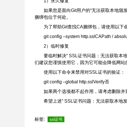
1）永久修复
如果您是面向Git用户的“无法获取本地颁发者
捆绑包位于何处。
为了帮助Git查找CA捆绑包，请使用以下
git config –system http.sslCAPath / absolute 
2）临时修复
要临时解决“ SSL证书问题：无法获取本
们建议您谨慎使用它，因为它可能会降低网站
使用以下命令来禁用对SSL证书的验证：
git config –global http.sslVerify否
如果两个选项都不起作用，请考虑删除并重
希望上述“ SSL证书问题：无法获取本
标签:
ssl证书