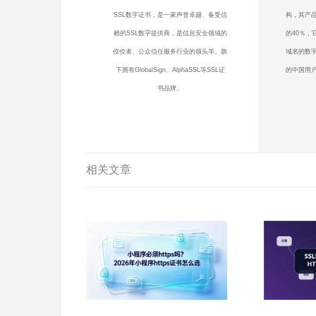
SSL数字证书，是一家声誉卓越、备受信
构，其产品
赖的SSL数字提供商，是信息安全领域的
的40％，
佼佼者、公众信任服务行业的领头羊。旗
域名的数
下拥有GlobalSign、AlphaSSL等SSL证
的中国用户
书品牌。
相关文章