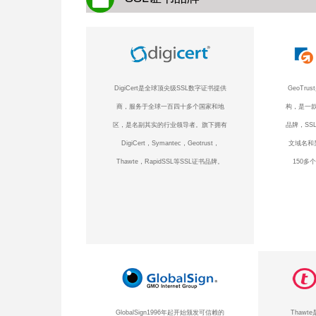
DigiCert是全球顶尖级SSL数字证书提供
GeoTr
商，服务于全球一百四十多个国家和地
构，是一款
区，是名副其实的行业领导者。旗下拥有
品牌，SS
DigiCert，Symantec，Geotrust，
文域名和
Thawte，RapidSSL等SSL证书品牌。
150多
GlobalSign1996年起开始颁发可信赖的
Thaw