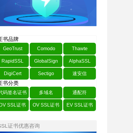
证书品牌
GeoTrust
Comodo
Thawte
RapidSSL
GlobalSign
AlphaSSL
DigiCert
Sectigo
速安信
证书分类
代码签名证书
多域名
通配符
DV SSL证书
OV SSL证书
EV SSL证书
SSL证书优惠咨询