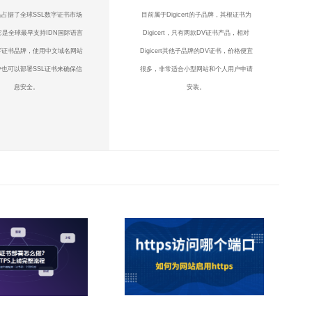
占据了全球SSL数字证书市场
目前属于Digicert的子品牌，其根证书为
它是全球最早支持IDN国际语言
Digicert，只有两款DV证书产品，相对
字证书品牌，使用中文域名网站
Digicert其他子品牌的DV证书，价格便宜
也可以部署SSL证书来确保信
很多，非常适合小型网站和个人用户申请
息安全。
安装。