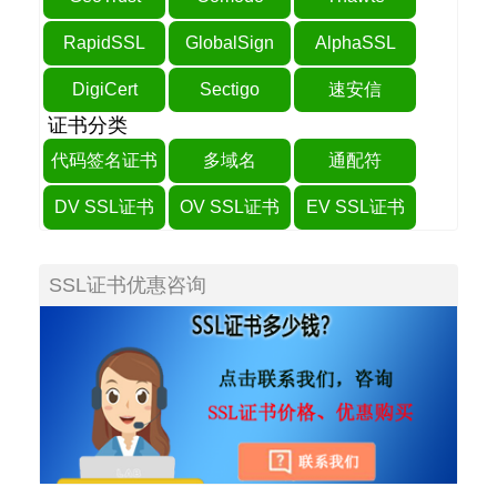
RapidSSL
GlobalSign
AlphaSSL
DigiCert
Sectigo
速安信
证书分类
代码签名证书
多域名
通配符
DV SSL证书
OV SSL证书
EV SSL证书
SSL证书优惠咨询