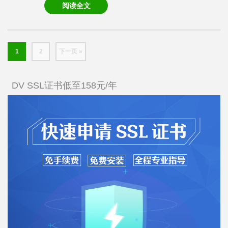
阅读全文
1
2
下一页 »
DV SSL证书低至158元/年