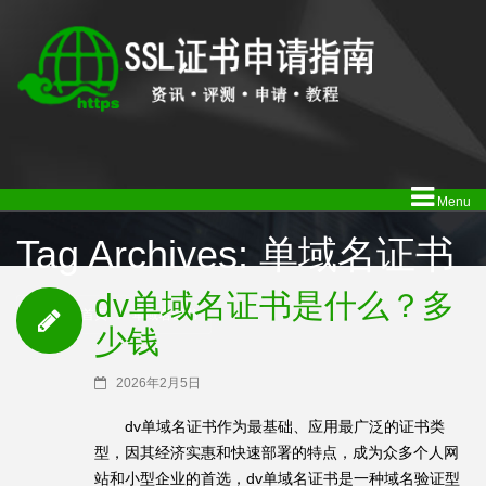
Menu
Tag Archives: 单域名证书
dv单域名证书是什么？多
SSL证书首页
/
单域名证书
少钱
2026年2月5日
dv单域名证书作为最基础、应用最广泛的证书类
型，因其经济实惠和快速部署的特点，成为众多个人网
站和小型企业的首选，dv单域名证书是一种域名验证型