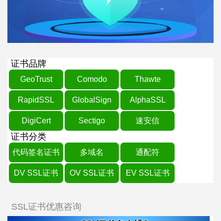
证书品牌
GeoTrust
Comodo
Thawte
RapidSSL
GlobalSign
AlphaSSL
DigiCert
Sectigo
速安信
证书分类
代码签名证书
多域名
通配符
DV SSL证书
OV SSL证书
EV SSL证书
SSL证书优惠咨询