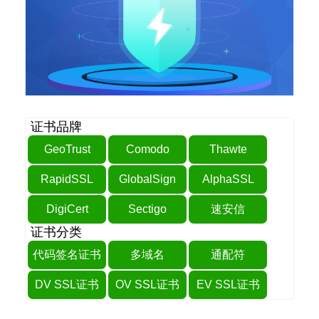
证书品牌
GeoTrust
Comodo
Thawte
RapidSSL
GlobalSign
AlphaSSL
DigiCert
Sectigo
速安信
证书分类
代码签名证书
多域名
通配符
DV SSL证书
OV SSL证书
EV SSL证书