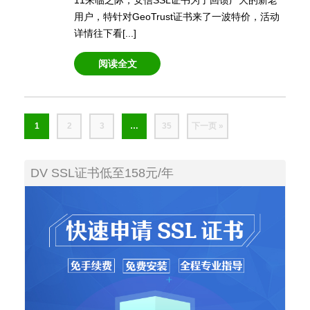
11来临之际，安信SSL证书为了回馈广大的新老
用户，特针对GeoTrust证书来了一波特价，活动
详情往下看[...]
阅读全文
1
2
3
…
35
下一页 »
DV SSL证书低至158元/年