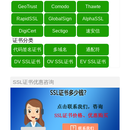
GeoTrust
Comodo
Thawte
RapidSSL
GlobalSign
AlphaSSL
DigiCert
Sectigo
速安信
证书分类
代码签名证书
多域名
通配符
DV SSL证书
OV SSL证书
EV SSL证书
SSL证书优惠咨询