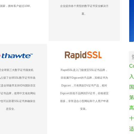
个国家，拥有客户超过10W。
企业提供各个类型的数字证书安全解决方
案。
C
te是全球第三大数字证书颁发机
RapidSSL是入门级便宜SSL证书品牌，
入
占据了全球SSL数字证书市场
目前属于Digicert的子品牌，其根证书为
它是全球最早支持IDN国际语言
Digicert，只有两款DV证书产品，相对
国
字证书品牌，使用中文域名网站
Digicert其他子品牌的DV证书，价格便宜
第
也可以部署SSL证书来确保信
很多，非常适合小型网站和个人用户申请
高
息安全。
安装。
十
适