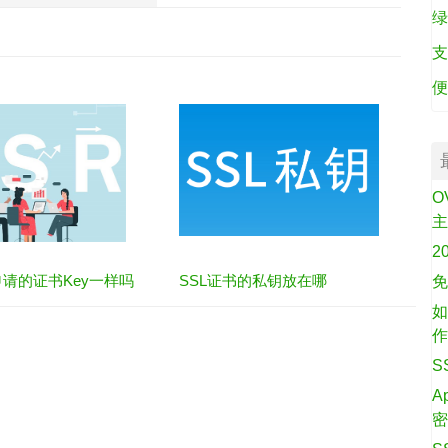
绿
支
便
O
2
申请的证书Key一样吗
SSL证书的私钥放在哪
免
如
S
A