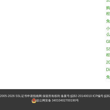
S
购
免
小
G
S
2
D
©2005-2026
SSL证书申请指南网
.保留所有权利 备案号:
皖B2-20140010
ICP编号:皖B2
皖公网安备 34010402700190号