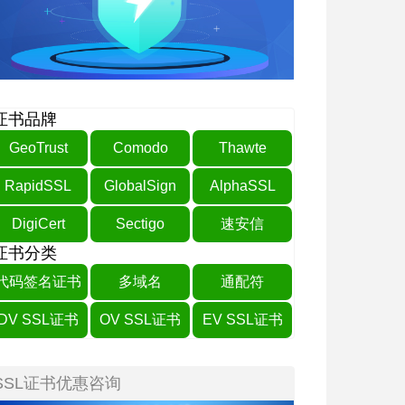
证书品牌
GeoTrust
Comodo
Thawte
RapidSSL
GlobalSign
AlphaSSL
DigiCert
Sectigo
速安信
证书分类
代码签名证书
多域名
通配符
DV SSL证书
OV SSL证书
EV SSL证书
SSL证书优惠咨询