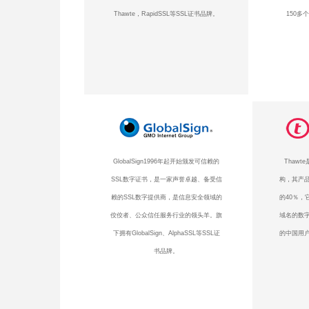
Thawte，RapidSSL等SSL证书品牌。
150多
GlobalSign1996年起开始颁发可信赖的
Thaw
SSL数字证书，是一家声誉卓越、备受信
构，其产品
赖的SSL数字提供商，是信息安全领域的
的40％，
佼佼者、公众信任服务行业的领头羊。旗
域名的数
下拥有GlobalSign、AlphaSSL等SSL证
的中国用户
书品牌。