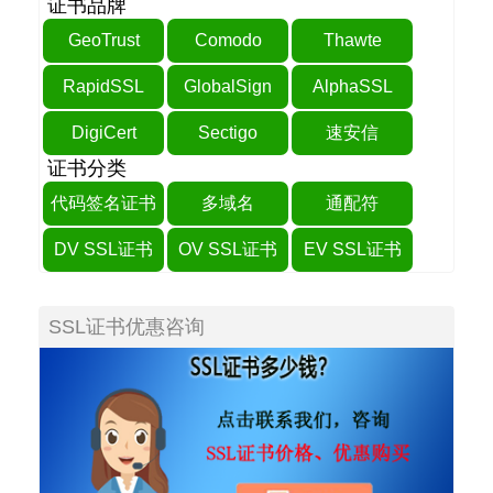
证书品牌
GeoTrust
Comodo
Thawte
RapidSSL
GlobalSign
AlphaSSL
DigiCert
Sectigo
速安信
证书分类
代码签名证书
多域名
通配符
DV SSL证书
OV SSL证书
EV SSL证书
SSL证书优惠咨询