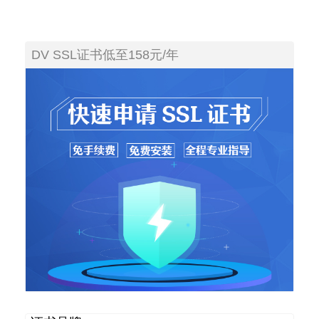
DV SSL证书低至158元/年