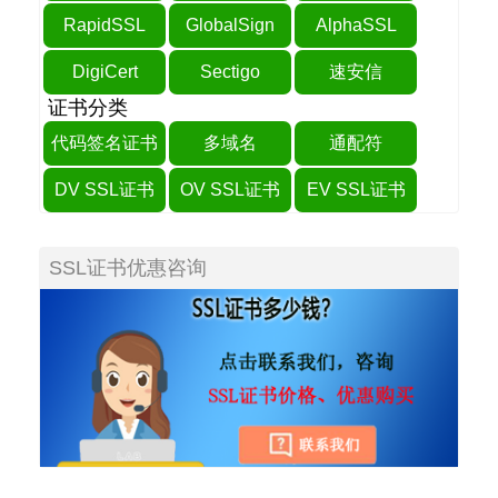
RapidSSL
GlobalSign
AlphaSSL
DigiCert
Sectigo
速安信
证书分类
代码签名证书
多域名
通配符
DV SSL证书
OV SSL证书
EV SSL证书
SSL证书优惠咨询