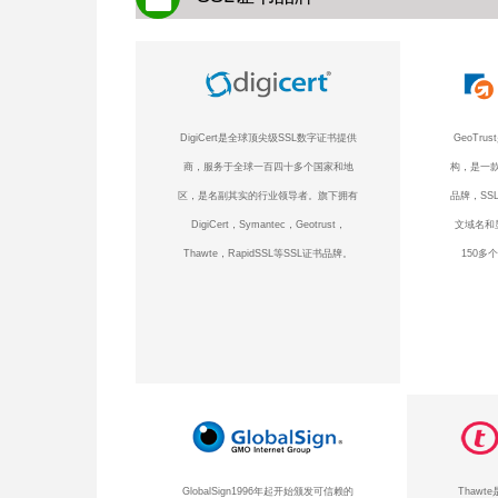
DigiCert是全球顶尖级SSL数字证书提供
GeoTr
商，服务于全球一百四十多个国家和地
构，是一款
区，是名副其实的行业领导者。旗下拥有
品牌，SS
DigiCert，Symantec，Geotrust，
文域名和
Thawte，RapidSSL等SSL证书品牌。
150多
GlobalSign1996年起开始颁发可信赖的
Thaw