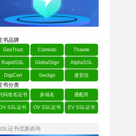
证书品牌
GeoTrust
Comodo
Thawte
RapidSSL
GlobalSign
AlphaSSL
DigiCert
Sectigo
速安信
证书分类
代码签名证书
多域名
通配符
DV SSL证书
OV SSL证书
EV SSL证书
SSL证书优惠咨询