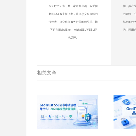
SSL数字证书，是一家声誉卓越、备受信
构，其产品
赖的SSL数字提供商，是信息安全领域的
的40％，
佼佼者、公众信任服务行业的领头羊。旗
域名的数
下拥有GlobalSign、AlphaSSL等SSL证
的中国用户
书品牌。
相关文章