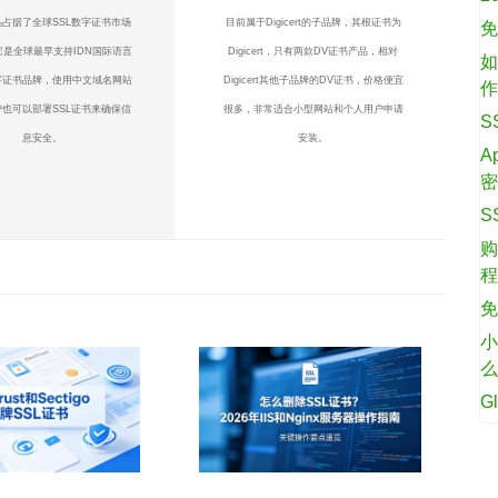
占据了全球SSL数字证书市场
目前属于Digicert的子品牌，其根证书为
免
它是全球最早支持IDN国际语言
Digicert，只有两款DV证书产品，相对
如
字证书品牌，使用中文域名网站
Digicert其他子品牌的DV证书，价格便宜
也可以部署SSL证书来确保信
很多，非常适合小型网站和个人用户申请
S
息安全。
安装。
A
S
购
免
小
G