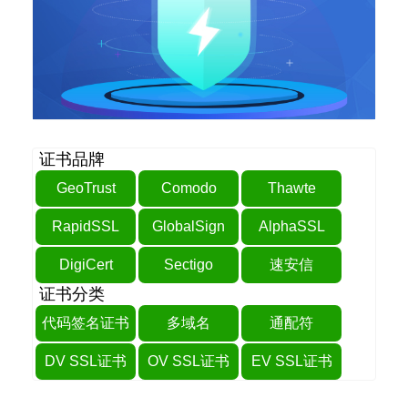
证书品牌
GeoTrust
Comodo
Thawte
RapidSSL
GlobalSign
AlphaSSL
DigiCert
Sectigo
速安信
证书分类
代码签名证书
多域名
通配符
DV SSL证书
OV SSL证书
EV SSL证书