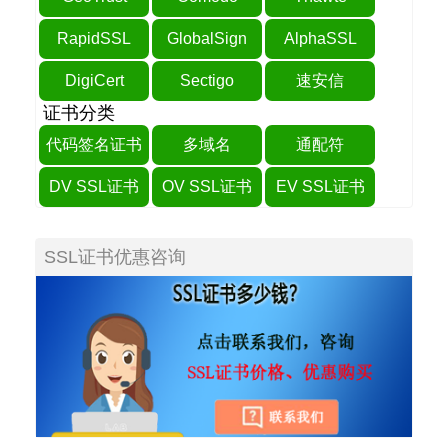
RapidSSL
GlobalSign
AlphaSSL
DigiCert
Sectigo
速安信
证书分类
代码签名证书
多域名
通配符
DV SSL证书
OV SSL证书
EV SSL证书
SSL证书优惠咨询