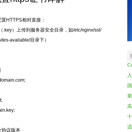
配置HTTPS相对直接：
key）上传到服务器安全目录，如/etc/nginx/ssl/
es-available/目录下）
C
能
入
domain.com;
国
第
t;
高
ain.key;
十
适
启用安全协议版本