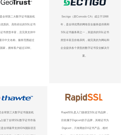
ust是全球第二大数字证书颁发机
Sectigo（原Comodo CA）成立于1998
优质的、高性价比的SSL证书
年，是全球优秀的网络安全服务提供商和
L证书类型丰富，且完美支持中
SSL证书服务商之一，其提供的SSL证书
显示中文名称。服务范围超过
类型丰富且价格亲民，能完美的为网站和
个国家，拥有客户超过10W。
企业提供各个类型的数字证书安全解决方
案。
te是全球第三大数字证书颁发机
RapidSSL是入门级便宜SSL证书品牌，
占据了全球SSL数字证书市场
目前属于Digicert的子品牌，其根证书为
它是全球最早支持IDN国际语言
Digicert，只有两款DV证书产品，相对