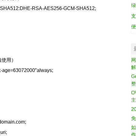
绿
M-SHA512:DHE-RSA-AES256-GCM-SHA512;
支
便
慎使用）
网
ax-age=63072000″always;
G
O
2
免
domain.com;
如
uri;