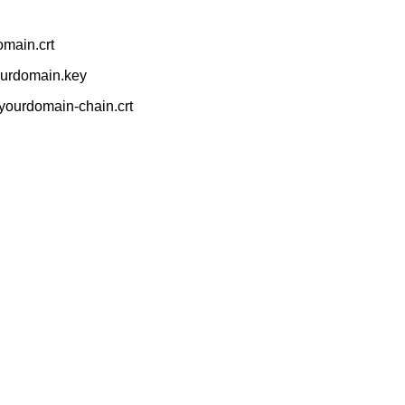
omain.crt
ourdomain.key
yourdomain-chain.crt
：