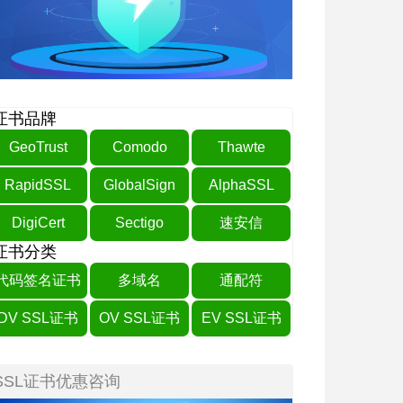
证书品牌
GeoTrust
Comodo
Thawte
RapidSSL
GlobalSign
AlphaSSL
DigiCert
Sectigo
速安信
证书分类
代码签名证书
多域名
通配符
DV SSL证书
OV SSL证书
EV SSL证书
SSL证书优惠咨询