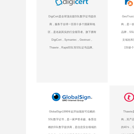
DigiCert是全球顶尖级SSL数字证书提供
GeoTr
商，服务于全球一百四十多个国家和地
构，是一款
区，是名副其实的行业领导者。旗下拥有
品牌，SS
DigiCert，Symantec，Geotrust，
文域名和
Thawte，RapidSSL等SSL证书品牌。
150多
GlobalSign1996年起开始颁发可信赖的
Thaw
SSL数字证书，是一家声誉卓越、备受信
构，其产品
赖的SSL数字提供商，是信息安全领域的
的40％，