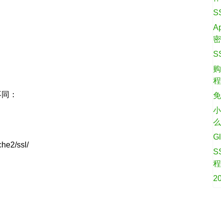
S
A
S
购
不同：
免
小
G
2/ssl/
S
2