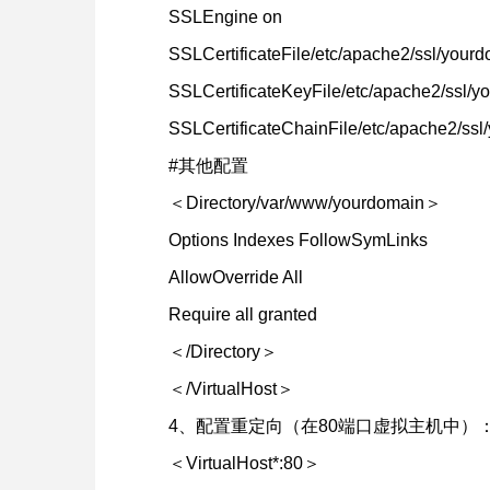
SSLEngine on
SSLCertificateFile/etc/apache2/ssl/yourd
SSLCertificateKeyFile/etc/apache2/ssl/y
SSLCertificateChainFile/etc/apache2/ssl/
#其他配置
＜Directory/var/www/yourdomain＞
Options Indexes FollowSymLinks
AllowOverride All
Require all granted
＜/Directory＞
＜/VirtualHost＞
4、配置重定向（在80端口虚拟主机中）
＜VirtualHost*:80＞