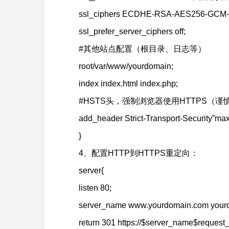
ssl_ciphers ECDHE-RSA-AES256-GC
ssl_prefer_server_ciphers off;
#其他站点配置（根目录、日志等）
root/var/www/yourdomain;
index index.html index.php;
#HSTS头，强制浏览器使用HTTPS（谨
add_header Strict-Transport-Security”m
}
4、配置HTTP到HTTPS重定向：
server{
listen 80;
server_name www.yourdomain.com your
return 301 https://$server_name$request_