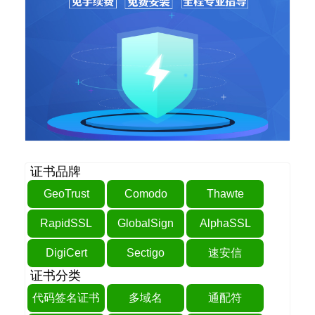
证书品牌
GeoTrust
Comodo
Thawte
RapidSSL
GlobalSign
AlphaSSL
DigiCert
Sectigo
速安信
证书分类
代码签名证书
多域名
通配符