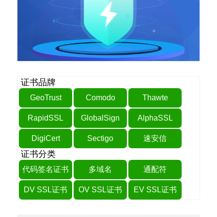
证书品牌
GeoTrust
Comodo
Thawte
RapidSSL
GlobalSign
AlphaSSL
DigiCert
Sectigo
速安信
证书分类
代码签名证书
多域名
通配符
DV SSL证书
OV SSL证书
EV SSL证书