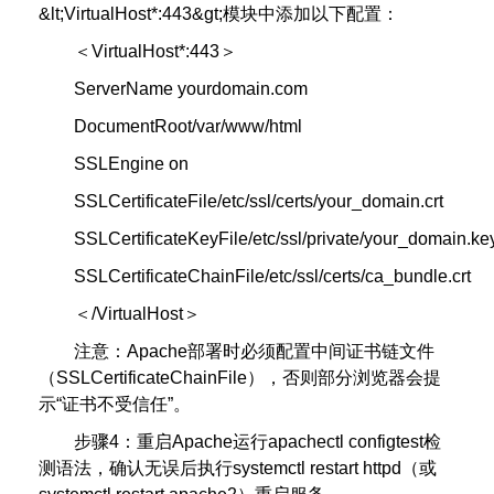
&lt;VirtualHost*:443&gt;模块中添加以下配置：
＜VirtualHost*:443＞
ServerName yourdomain.com
DocumentRoot/var/www/html
SSLEngine on
SSLCertificateFile/etc/ssl/certs/your_domain.crt
SSLCertificateKeyFile/etc/ssl/private/your_domain.ke
SSLCertificateChainFile/etc/ssl/certs/ca_bundle.crt
＜/VirtualHost＞
注意：Apache部署时必须配置中间证书链文件
（SSLCertificateChainFile），否则部分浏览器会提
示“证书不受信任”。
步骤4：重启Apache运行apachectl configtest检
测语法，确认无误后执行systemctl restart httpd（或