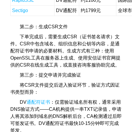
RapidSSL
DV通配符
约1100元
国际品
Sectigo
DV通配符
约1799元
全球市
第二步：生成CSR文件
下单完成后，需要生成CSR（证书签名请求）文
件。CSR中包含域名、组织信息和公钥等内容，是通
配符证书申请的必要材料。生成方式有三种：使用
OpenSSL工具在服务器上生成、使用安信证书官网提
供的CSR在线生成工具，或直接咨询客服协助完成。
第三步：提交申请并完成验证
将CSR文件提交后进入验证环节，验证方式因证
书类型而异：
DV
通配符证书
：仅需验证域名所有权，通常采用
DNS验证方式——CA机构提供一串TXT记录值，申请
人将其添加到域名的DNS解析后台，CA检测通过后即
可签发证书。DV通配符证书最快10-15分钟即可完成
签发。