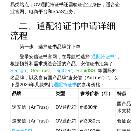
易类站点；OV通配符证书还需验证企业身份，适合企
业官网、电商平台和SaaS业务。
二、通配符证书申请详细
流程
第一步：选择证书品牌并下单
登录安信证书官网，在导航栏选择“
通配符证书
”，
根据预算和需求挑选合适的产品。安信证书汇集了
Sectigo
、
GeoTrust
、
DigiCert
、
RapidSSL
等国际知
名品牌，以及自有国产品牌“速安信（AnTrust）”。以
下是2026年几款热门
通配符证书
的参考价格：
品牌
类型
参考价格（年）
特点
国产品
速安信（AnTrust）
DV通配符
约880元
术支持
速安信（AnTrust）
OV通配符
约3980元
验证企