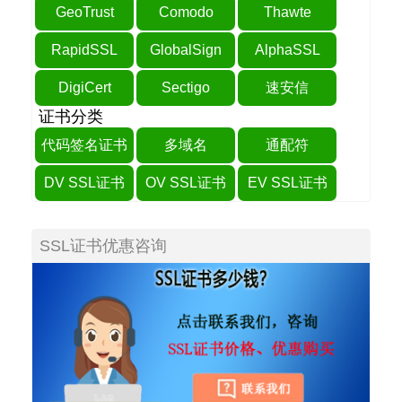
GeoTrust
Comodo
Thawte
RapidSSL
GlobalSign
AlphaSSL
DigiCert
Sectigo
速安信
证书分类
代码签名证书
多域名
通配符
DV SSL证书
OV SSL证书
EV SSL证书
SSL证书优惠咨询