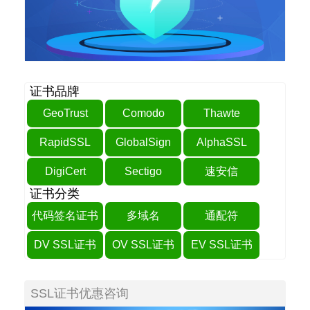
证书品牌
GeoTrust
Comodo
Thawte
RapidSSL
GlobalSign
AlphaSSL
DigiCert
Sectigo
速安信
证书分类
代码签名证书
多域名
通配符
DV SSL证书
OV SSL证书
EV SSL证书
SSL证书优惠咨询