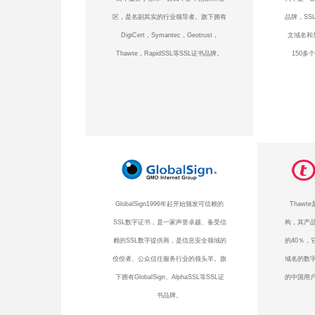
区，是名副其实的行业领导者。旗下拥有
品牌，SS
DigiCert，Symantec，Geotrust，
文域名和
Thawte，RapidSSL等SSL证书品牌。
150多
GlobalSign1996年起开始颁发可信赖的
Thaw
SSL数字证书，是一家声誉卓越、备受信
构，其产品
赖的SSL数字提供商，是信息安全领域的
的40％，
佼佼者、公众信任服务行业的领头羊。旗
域名的数
下拥有GlobalSign、AlphaSSL等SSL证
的中国用户
书品牌。