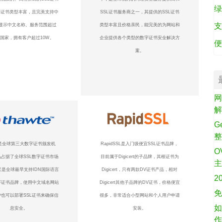
绿
L证书类型丰富，且完美支持中
SSL证书服务商之一，其提供的SSL证书
支
显示中文名称。服务范围超过
类型丰富且价格亲民，能完美的为网站和
个国家，拥有客户超过10W。
企业提供各个类型的数字证书安全解决方
便
案。
网
G
te是全球第三大数字证书颁发机
RapidSSL是入门级便宜SSL证书品牌，
O
占据了全球SSL数字证书市场
目前属于Digicert的子品牌，其根证书为
它是全球最早支持IDN国际语言
Digicert，只有两款DV证书产品，相对
2
字证书品牌，使用中文域名网站
Digicert其他子品牌的DV证书，价格便宜
免
也可以部署SSL证书来确保信
很多，非常适合小型网站和个人用户申请
如
息安全。
安装。