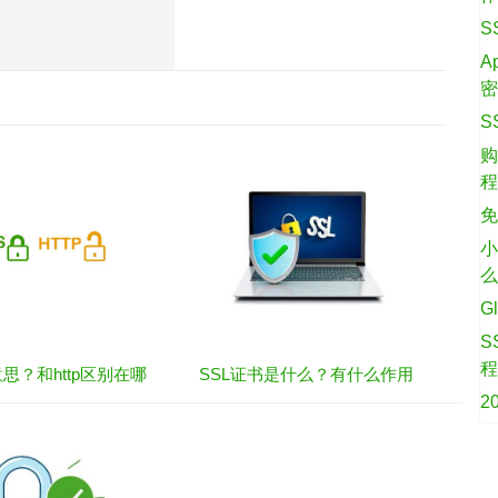
S
A
S
购
免
小
G
S
啥意思？和http区别在哪
SSL证书是什么？有什么作用
2