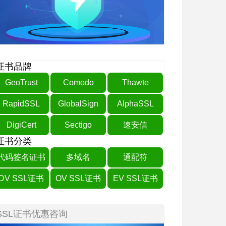
证书品牌
GeoTrust
Comodo
Thawte
RapidSSL
GlobalSign
AlphaSSL
DigiCert
Sectigo
速安信
证书分类
代码签名证书
多域名
通配符
DV SSL证书
OV SSL证书
EV SSL证书
SSL证书优惠咨询