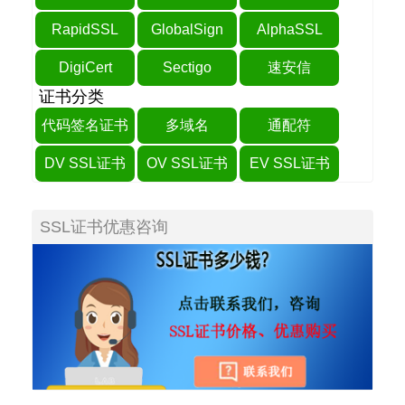
RapidSSL
GlobalSign
AlphaSSL
DigiCert
Sectigo
速安信
证书分类
代码签名证书
多域名
通配符
DV SSL证书
OV SSL证书
EV SSL证书
SSL证书优惠咨询