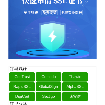
证书品牌
GeoTrust
Comodo
Thawte
RapidSSL
GlobalSign
AlphaSSL
DigiCert
Sectigo
速安信
证书分类