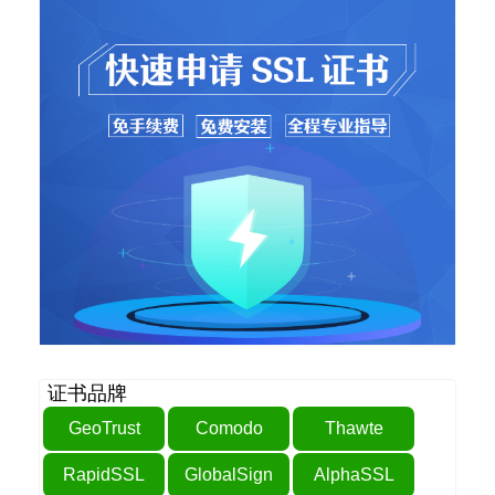
证书品牌
GeoTrust
Comodo
Thawte
RapidSSL
GlobalSign
AlphaSSL