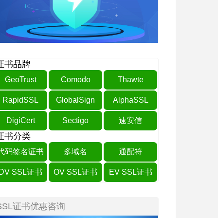
证书品牌
GeoTrust
Comodo
Thawte
RapidSSL
GlobalSign
AlphaSSL
DigiCert
Sectigo
速安信
证书分类
代码签名证书
多域名
通配符
DV SSL证书
OV SSL证书
EV SSL证书
SSL证书优惠咨询