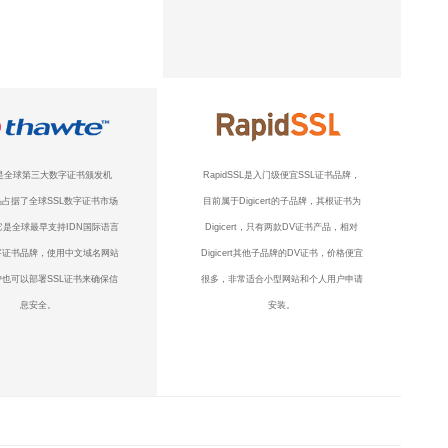
te是全球第三大数字证书颁发机
RapidSSL是入门级便宜SSL证书品牌，
占据了全球SSL数字证书市场
目前属于Digicert的子品牌，其根证书为
它是全球最早支持IDN国际语言
Digicert，只有两款DV证书产品，相对
字证书品牌，使用中文域名网站
Digicert其他子品牌的DV证书，价格便宜
也可以部署SSL证书来确保信
很多，非常适合小型网站和个人用户申请
息安全。
安装。