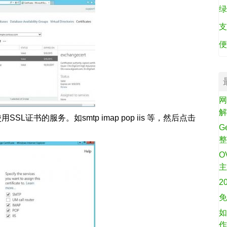
绿
支
便
网
证书的服务。如smtp imap pop iis 等，然后点击
G
O
2
免
如