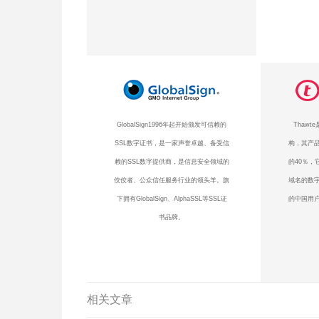
GlobalSign1996年起开始颁发可信赖的
Thaw
SSL数字证书，是一家声誉卓越、备受信
构，其产品
赖的SSL数字提供商，是信息安全领域的
的40％，
佼佼者、公众信任服务行业的领头羊。旗
域名的数
下拥有GlobalSign、AlphaSSL等SSL证
的中国用户
书品牌。
相关文章