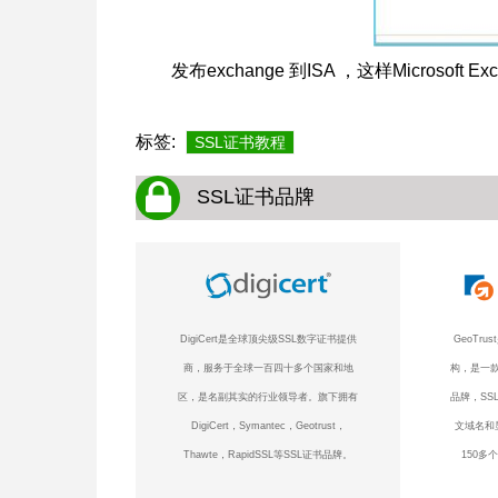
发布exchange 到ISA ，这样Microsoft
标签:
SSL证书教程
SSL证书品牌
DigiCert是全球顶尖级SSL数字证书提供
GeoTr
商，服务于全球一百四十多个国家和地
构，是一款
区，是名副其实的行业领导者。旗下拥有
品牌，SS
DigiCert，Symantec，Geotrust，
文域名和
Thawte，RapidSSL等SSL证书品牌。
150多