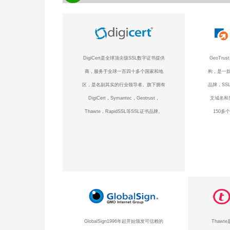
DigiCert是全球顶尖级SSL数字证书提供
GeoTr
商，服务于全球一百四十多个国家和地
构，是一款
区，是名副其实的行业领导者。旗下拥有
品牌，SS
DigiCert，Symantec，Geotrust，
文域名和
Thawte，RapidSSL等SSL证书品牌。
150多
GlobalSign1996年起开始颁发可信赖的
Thaw