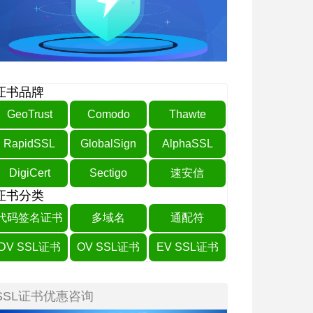
证书品牌
GeoTrust
Comodo
Thawte
RapidSSL
GlobalSign
AlphaSSL
DigiCert
Sectigo
速安信
证书分类
代码签名证书
多域名
通配符
DV SSL证书
OV SSL证书
EV SSL证书
SSL证书优惠咨询