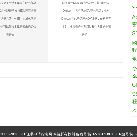
占据了全球SSL数字证书市场
目前属于Digicert的子品牌，其根证书为
S
它是全球最早支持IDN国际语言
Digicert，只有两款DV证书产品，相对
A
字证书品牌，使用中文域名网站
Digicert其他子品牌的DV证书，价格便宜
也可以部署SSL证书来确保信
很多，非常适合小型网站和个人用户申请
S
息安全。
安装。
购
免
小
G
S
2
©2005-2026
SSL证书申请指南网
.保留所有权利 备案号:
皖B2-20140010
ICP编号:皖B2