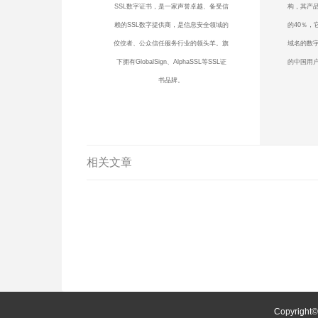
SSL数字证书，是一家声誉卓越、备受信
构，其产品
赖的SSL数字提供商，是信息安全领域的
的40％，
佼佼者、公众信任服务行业的领头羊。旗
域名的数
下拥有GlobalSign、AlphaSSL等SSL证
的中国用户
书品牌。
相关文章
Copyright