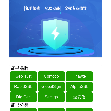
证书品牌
GeoTrust
Comodo
Thawte
RapidSSL
GlobalSign
AlphaSSL
DigiCert
Sectigo
速安信
证书分类