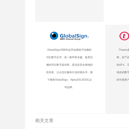
GlobalSign1996年起开始颁发可信赖的
Thaw
SSL数字证书，是一家声誉卓越、备受信
构，其产品
赖的SSL数字提供商，是信息安全领域的
的40％，
佼佼者、公众信任服务行业的领头羊。旗
域名的数
下拥有GlobalSign、AlphaSSL等SSL证
的中国用户
书品牌。
相关文章