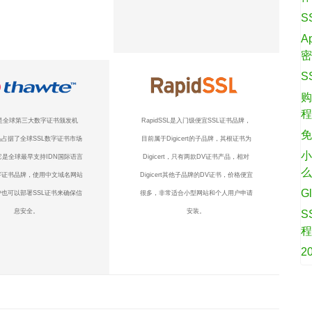
S
A
S
购
te是全球第三大数字证书颁发机
RapidSSL是入门级便宜SSL证书品牌，
免
占据了全球SSL数字证书市场
目前属于Digicert的子品牌，其根证书为
小
它是全球最早支持IDN国际语言
Digicert，只有两款DV证书产品，相对
字证书品牌，使用中文域名网站
Digicert其他子品牌的DV证书，价格便宜
G
也可以部署SSL证书来确保信
很多，非常适合小型网站和个人用户申请
息安全。
安装。
S
2