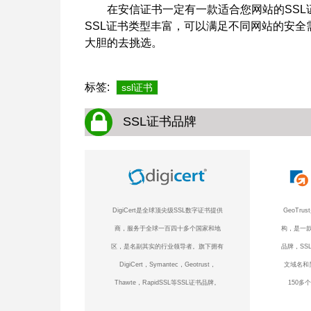
在安信证书一定有一款适合您网站的SSL
SSL证书类型丰富，可以满足不同网站的安
大胆的去挑选。
标签:
ssl证书
SSL证书品牌
DigiCert是全球顶尖级SSL数字证书提供
GeoTr
商，服务于全球一百四十多个国家和地
构，是一款
区，是名副其实的行业领导者。旗下拥有
品牌，SS
DigiCert，Symantec，Geotrust，
文域名和
Thawte，RapidSSL等SSL证书品牌。
150多