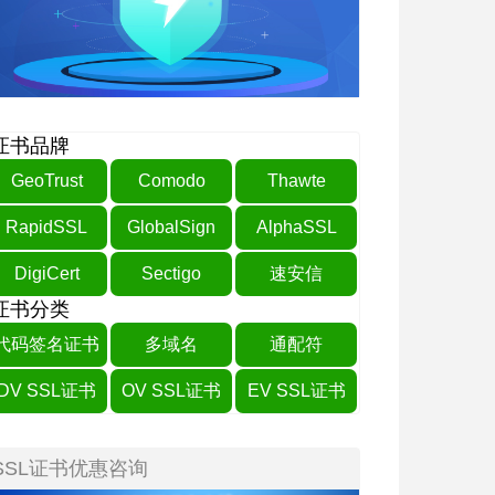
证书品牌
GeoTrust
Comodo
Thawte
RapidSSL
GlobalSign
AlphaSSL
DigiCert
Sectigo
速安信
证书分类
代码签名证书
多域名
通配符
DV SSL证书
OV SSL证书
EV SSL证书
SSL证书优惠咨询