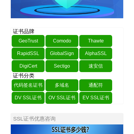
证书品牌
GeoTrust
Comodo
Thawte
RapidSSL
GlobalSign
AlphaSSL
DigiCert
Sectigo
速安信
证书分类
代码签名证书
多域名
通配符
DV SSL证书
OV SSL证书
EV SSL证书
SSL证书优惠咨询