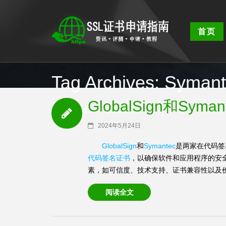
首页
Tag Archives: Syman
GlobalSign和S
SSL证书首页
/
Symantec
2024年5月24日
GlobalSign
和
Symantec
是两家在代码签
代码签名证书
，以确保软件和应用程序的安
素，如可信度、技术支持、证书兼容性以及价格
阅读全文