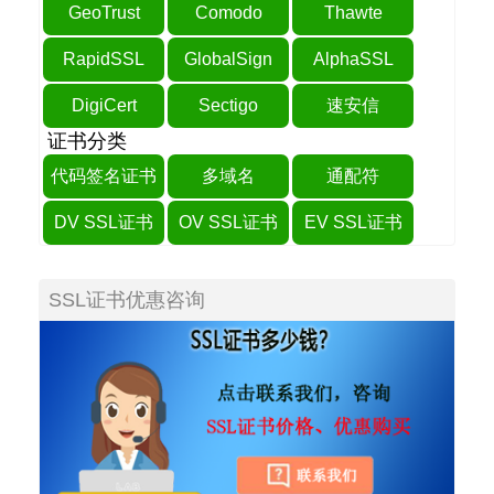
GeoTrust
Comodo
Thawte
RapidSSL
GlobalSign
AlphaSSL
DigiCert
Sectigo
速安信
证书分类
代码签名证书
多域名
通配符
DV SSL证书
OV SSL证书
EV SSL证书
SSL证书优惠咨询