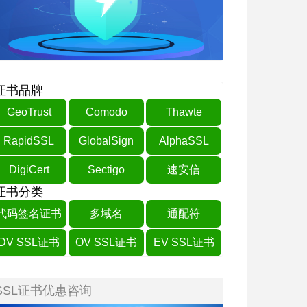
证书品牌
GeoTrust
Comodo
Thawte
RapidSSL
GlobalSign
AlphaSSL
DigiCert
Sectigo
速安信
证书分类
代码签名证书
多域名
通配符
DV SSL证书
OV SSL证书
EV SSL证书
SSL证书优惠咨询