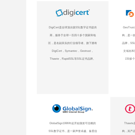
DigiCert是全球顶尖级SSL数字证书提供
GeoTr
商，服务于全球一百四十多个国家和地
构，是一款
区，是名副其实的行业领导者。旗下拥有
品牌，SS
DigiCert，Symantec，Geotrust，
文域名和
Thawte，RapidSSL等SSL证书品牌。
150多
GlobalSign1996年起开始颁发可信赖的
Thaw
SSL数字证书，是一家声誉卓越、备受信
构，其产品