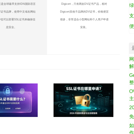
它是全球最早支持IDN国际语言
Digicert，只有两款DV证书产品，相对
绿
字证书品牌，使用中文域名网站
Digicert其他子品牌的DV证书，价格便宜
支
也可以部署SSL证书来确保信
很多，非常适合小型网站和个人用户申请
便
息安全。
安装。
网
G
O
2
免
如