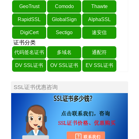
GeoTrust
Comodo
Thawte
RapidSSL
GlobalSign
AlphaSSL
DigiCert
Sectigo
速安信
证书分类
代码签名证书
多域名
通配符
DV SSL证书
OV SSL证书
EV SSL证书
SSL证书优惠咨询