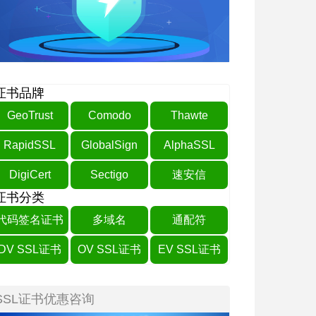
证书品牌
GeoTrust
Comodo
Thawte
RapidSSL
GlobalSign
AlphaSSL
DigiCert
Sectigo
速安信
证书分类
代码签名证书
多域名
通配符
DV SSL证书
OV SSL证书
EV SSL证书
SSL证书优惠咨询