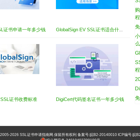
S
购
免
t SSL证书申请一年多少钱
GlobalSign EV SSL证书适合什么网站
小
G
S
2
D
ign SSL证书收费标准
DigiCert代码签名证书一年多少钱
©2005-2026
SSL证书申请指南网
.保留所有权利 备案号:
皖B2-20140010
ICP编号:皖B2