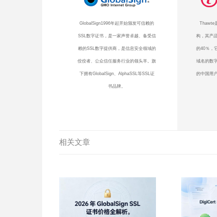
GlobalSign1996年起开始颁发可信赖的
Thaw
SSL数字证书，是一家声誉卓越、备受信
构，其产品
赖的SSL数字提供商，是信息安全领域的
的40％，
佼佼者、公众信任服务行业的领头羊。旗
域名的数
下拥有GlobalSign、AlphaSSL等SSL证
的中国用户
书品牌。
相关文章