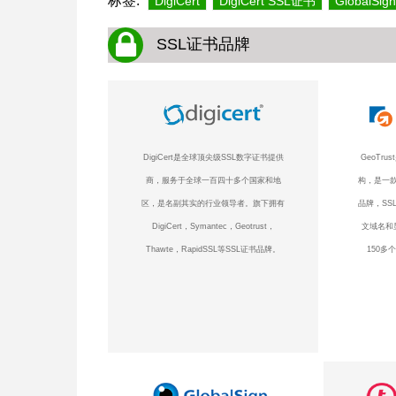
标签:
DigiCert
DigiCert SSL证书
GlobalSign
SSL证书品牌
DigiCert是全球顶尖级SSL数字证书提供
GeoTr
商，服务于全球一百四十多个国家和地
构，是一款
区，是名副其实的行业领导者。旗下拥有
品牌，SS
DigiCert，Symantec，Geotrust，
文域名和
Thawte，RapidSSL等SSL证书品牌。
150多