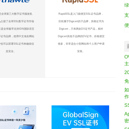
绿
te是全球第三大数字证书颁发机
RapidSSL是入门级便宜SSL证书品牌，
支
占据了全球SSL数字证书市场
目前属于Digicert的子品牌，其根证书为
便
它是全球最早支持IDN国际语言
Digicert，只有两款DV证书产品，相对
字证书品牌，使用中文域名网站
Digicert其他子品牌的DV证书，价格便宜
也可以部署SSL证书来确保信
很多，非常适合小型网站和个人用户申请
息安全。
安装。
O
2
免
如
S
A