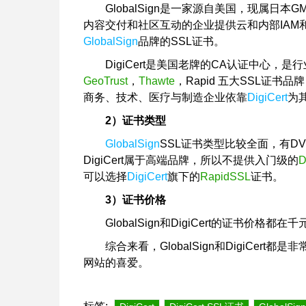
GlobalSign是一家源自美国，现属日
内容交付和社区互动的企业提供云和内部IAM
GlobalSign
品牌的SSL证书。
DigiCert是美国老牌的CA认证中心，
GeoTrust
，
Thawte
，Rapid 五大SSL证
商务、技术、医疗与制造企业依靠
DigiCert
为
2）证书类型
GlobalSign
SSL证书类型比较全面，有D
DigiCert属于高端品牌，所以不提供入门级的
可以选择
DigiCert
旗下的
RapidSSL
证书。
3）证书价格
GlobalSign和DigiCert的证书价
综合来看，GlobalSign和DigiCe
网站的喜爱。