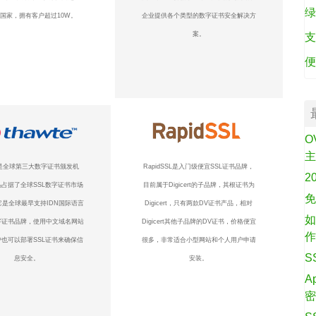
绿
个国家，拥有客户超过10W。
企业提供各个类型的数字证书安全解决方
案。
支
便
O
te是全球第三大数字证书颁发机
RapidSSL是入门级便宜SSL证书品牌，
2
占据了全球SSL数字证书市场
目前属于Digicert的子品牌，其根证书为
免
它是全球最早支持IDN国际语言
Digicert，只有两款DV证书产品，相对
如
字证书品牌，使用中文域名网站
Digicert其他子品牌的DV证书，价格便宜
也可以部署SSL证书来确保信
很多，非常适合小型网站和个人用户申请
S
息安全。
安装。
A