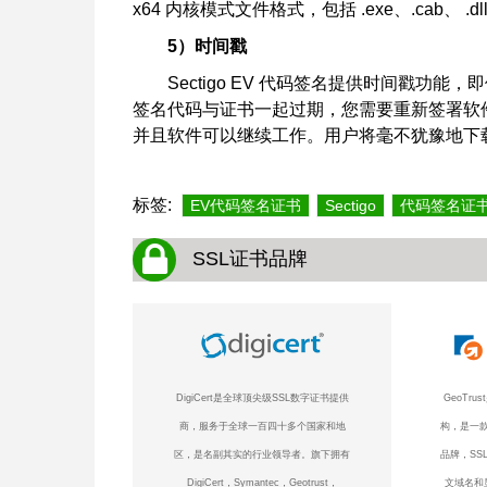
x64 内核模式文件格式，包括 .exe、.cab、 .dll、.
5）时间戳
Sectigo EV 代码签名提供时间戳
签名代码与证书一起过期，您需要重新签署软
并且软件可以继续工作。用户将毫不犹豫地下
标签:
EV代码签名证书
Sectigo
代码签名证
SSL证书品牌
DigiCert是全球顶尖级SSL数字证书提供
GeoTr
商，服务于全球一百四十多个国家和地
构，是一款
区，是名副其实的行业领导者。旗下拥有
品牌，SS
DigiCert，Symantec，Geotrust，
文域名和