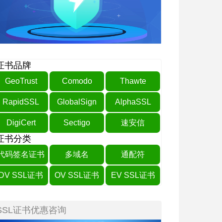
证书品牌
GeoTrust
Comodo
Thawte
RapidSSL
GlobalSign
AlphaSSL
DigiCert
Sectigo
速安信
证书分类
代码签名证书
多域名
通配符
DV SSL证书
OV SSL证书
EV SSL证书
SSL证书优惠咨询