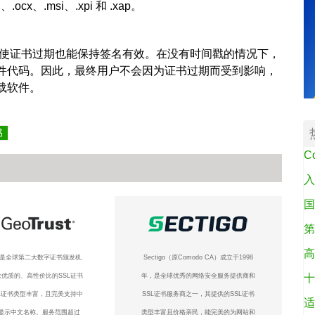
ocx、.msi、.xpi 和 .xap。
功能，即使证书过期也能保持签名有效。在没有时间戳的情况下，
件代码。因此，最终用户不会因为证书过期而受到影响，
载软件。
书
C
入
国
第
高
ust是全球第二大数字证书颁发机
Sectigo（原Comodo CA）成立于1998
优质的、高性价比的SSL证书
年，是全球优秀的网络安全服务提供商和
十
L证书类型丰富，且完美支持中
SSL证书服务商之一，其提供的SSL证书
适
显示中文名称。服务范围超过
类型丰富且价格亲民，能完美的为网站和