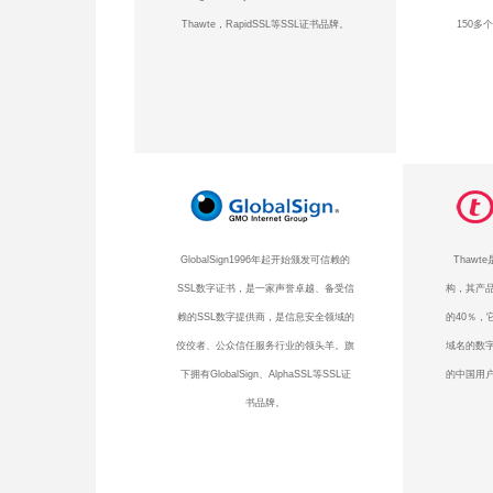
Thawte，RapidSSL等SSL证书品牌。
150多
GlobalSign1996年起开始颁发可信赖的
Thaw
SSL数字证书，是一家声誉卓越、备受信
构，其产品
赖的SSL数字提供商，是信息安全领域的
的40％，
佼佼者、公众信任服务行业的领头羊。旗
域名的数
下拥有GlobalSign、AlphaSSL等SSL证
的中国用户
书品牌。