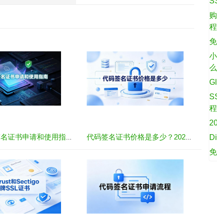
S
购
免
小
G
S
2
D
微软代码签名证书申请和使用指南
代码签名证书价格是多少？2026年最新报价与品牌对比