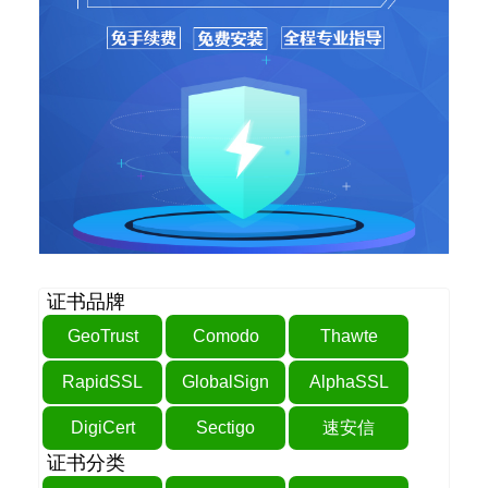
证书品牌
GeoTrust
Comodo
Thawte
RapidSSL
GlobalSign
AlphaSSL
DigiCert
Sectigo
速安信
证书分类