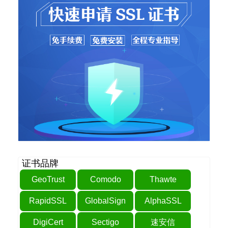
证书品牌
GeoTrust
Comodo
Thawte
RapidSSL
GlobalSign
AlphaSSL
DigiCert
Sectigo
速安信