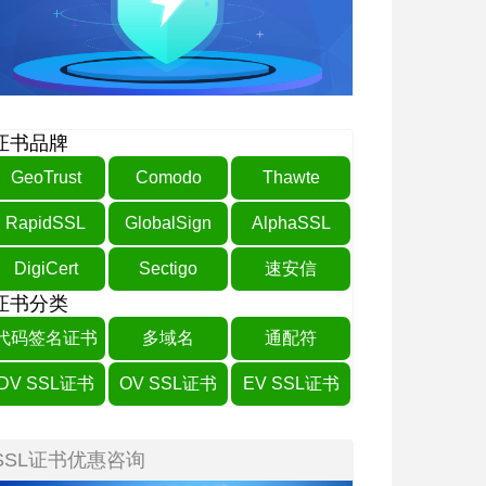
证书品牌
GeoTrust
Comodo
Thawte
RapidSSL
GlobalSign
AlphaSSL
DigiCert
Sectigo
速安信
证书分类
代码签名证书
多域名
通配符
DV SSL证书
OV SSL证书
EV SSL证书
SSL证书优惠咨询