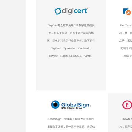
DigiCert是全球顶尖级SSL数字证书提供
GeoTr
商，服务于全球一百四十多个国家和地
构，是一款
区，是名副其实的行业领导者。旗下拥有
品牌，SS
DigiCert，Symantec，Geotrust，
文域名和
Thawte，RapidSSL等SSL证书品牌。
150多
GlobalSign1996年起开始颁发可信赖的
Thaw
SSL数字证书，是一家声誉卓越、备受信
构，其产品