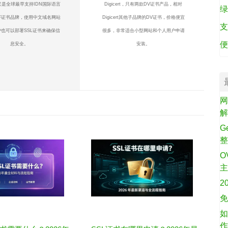
它是全球最早支持IDN国际语言
Digicert，只有两款DV证书产品，相对
绿
字证书品牌，使用中文域名网站
Digicert其他子品牌的DV证书，价格便宜
支
也可以部署SSL证书来确保信
很多，非常适合小型网站和个人用户申请
便
息安全。
安装。
网
G
O
2
免
如