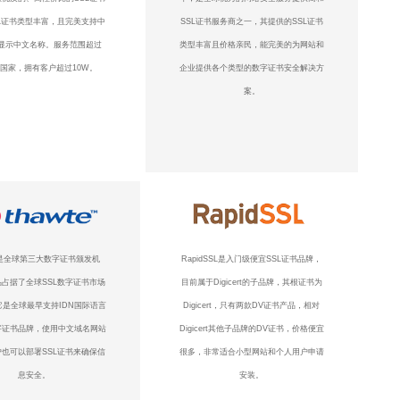
L证书类型丰富，且完美支持中
SSL证书服务商之一，其提供的SSL证书
显示中文名称。服务范围超过
类型丰富且价格亲民，能完美的为网站和
个国家，拥有客户超过10W。
企业提供各个类型的数字证书安全解决方
案。
te是全球第三大数字证书颁发机
RapidSSL是入门级便宜SSL证书品牌，
占据了全球SSL数字证书市场
目前属于Digicert的子品牌，其根证书为
它是全球最早支持IDN国际语言
Digicert，只有两款DV证书产品，相对
字证书品牌，使用中文域名网站
Digicert其他子品牌的DV证书，价格便宜
也可以部署SSL证书来确保信
很多，非常适合小型网站和个人用户申请
息安全。
安装。