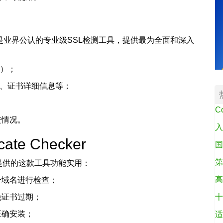
ver Test是业界公认的专业级SSL检测工具，提供最为全面和深入
F）；
强度、证书详细信息等；
；
C
进情况。
入
icate Checker
国
第
提供的这款工具功能实用：
高
个域名进行检查；
免证书过期；
十
正确安装；
适