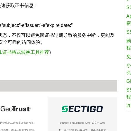
快速获取证书信息：
S
A
”subject:”-e”issuer:”-e”expire date:”
S
书状态，不仅可以避免因证书过期导致的服务中断，更能及
购
安全可靠的访问体验。
SL证书格式转换工具推荐
》
免
小
G
S
2
ust是全球第二大数字证书颁发机
Sectigo（原Comodo CA）成立于1998
优质的、高性价比的SSL证书
年，是全球优秀的网络安全服务提供商和