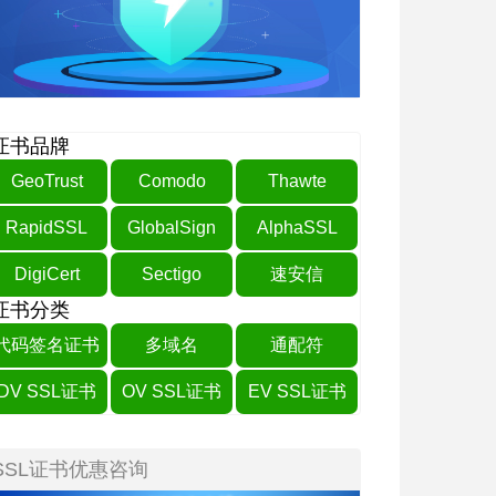
证书品牌
GeoTrust
Comodo
Thawte
RapidSSL
GlobalSign
AlphaSSL
DigiCert
Sectigo
速安信
证书分类
代码签名证书
多域名
通配符
DV SSL证书
OV SSL证书
EV SSL证书
SSL证书优惠咨询