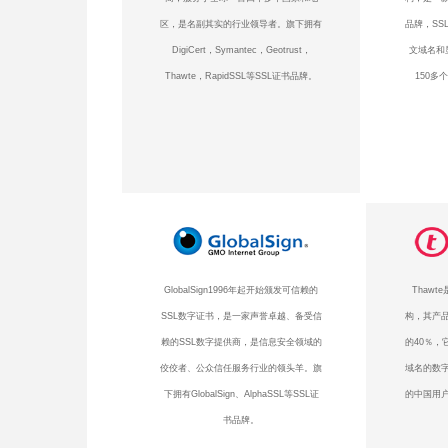
区，是名副其实的行业领导者。旗下拥有
品牌，SS
DigiCert，Symantec，Geotrust，
文域名和
Thawte，RapidSSL等SSL证书品牌。
150多
GlobalSign1996年起开始颁发可信赖的
Thaw
SSL数字证书，是一家声誉卓越、备受信
构，其产品
赖的SSL数字提供商，是信息安全领域的
的40％，
佼佼者、公众信任服务行业的领头羊。旗
域名的数
下拥有GlobalSign、AlphaSSL等SSL证
的中国用户
书品牌。