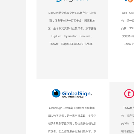
DigiCert是全球顶尖级SSL数字证书提供
GeoTr
商，服务于全球一百四十多个国家和地
构，是一款
区，是名副其实的行业领导者。旗下拥有
品牌，SS
DigiCert，Symantec，Geotrust，
文域名和
Thawte，RapidSSL等SSL证书品牌。
150多
GlobalSign1996年起开始颁发可信赖的
Thaw
SSL数字证书，是一家声誉卓越、备受信
构，其产品
赖的SSL数字提供商，是信息安全领域的
的40％，
佼佼者、公众信任服务行业的领头羊。旗
域名的数