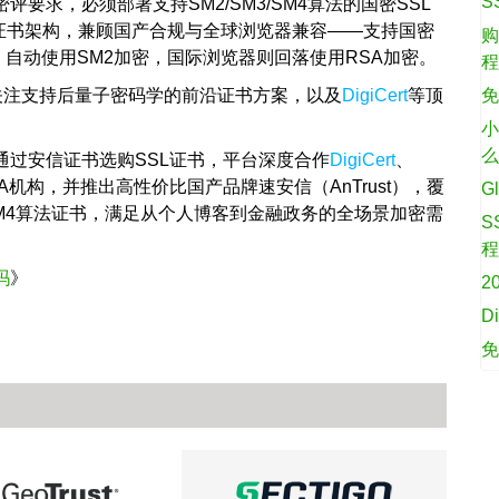
S
评要求，必须部署支持SM2/SM3/SM4算法的国密SSL
法证书架构，兼顾国产合规与全球浏览器兼容——支持国密
购
）自动使用SM2加密，国际浏览器则回落使用RSA加密。
关注支持后量子密码学的前沿证书方案，以及
DigiCert
等顶
免
小
通过安信证书选购SSL证书，平台深度合作
DigiCert
、
A机构，并推出高性价比国产品牌速安信（AnTrust），覆
G
3/SM4算法证书，满足从个人博客到金融政务的全场景加密需
S
吗
》
2
D