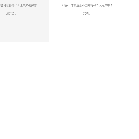
也可以部署SSL证书来确保信
很多，非常适合小型网站和个人用户申请
息安全。
安装。