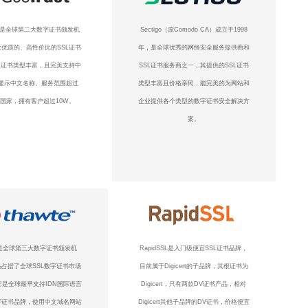
ust是全球第二大数字证书颁发机
Sectigo（原Comodo CA）成立于1998
优质的、高性价比的SSL证书
年，是全球优秀的网络安全服务提供商和
L证书类型丰富，且完美支持中
SSL证书服务商之一，其提供的SSL证书
显示中文名称。服务范围超过
类型丰富且价格亲民，能完美的为网站和
个国家，拥有客户超过10W。
企业提供各个类型的数字证书安全解决方
案。
te是全球第三大数字证书颁发机
RapidSSL是入门级便宜SSL证书品牌，
占据了全球SSL数字证书市场
目前属于Digicert的子品牌，其根证书为
它是全球最早支持IDN国际语言
Digicert，只有两款DV证书产品，相对
字证书品牌，使用中文域名网站
Digicert其他子品牌的DV证书，价格便宜