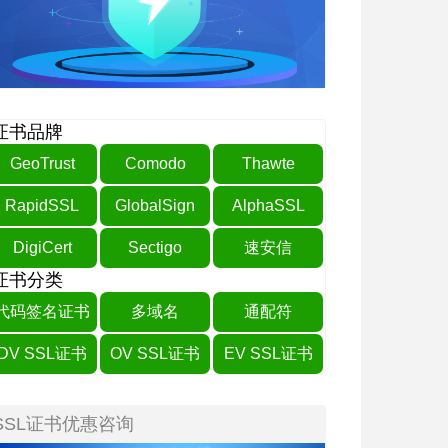
证书品牌
GeoTrust
Comodo
Thawte
RapidSSL
GlobalSign
AlphaSSL
DigiCert
Sectigo
速安信
证书分类
代码签名证书
多域名
通配符
DV SSL证书
OV SSL证书
EV SSL证书
SSL证书优惠咨询