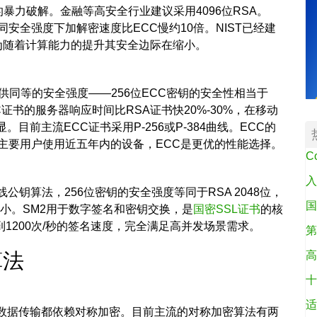
暴力破解。金融等高安全行业建议采用4096位RSA。
安全强度下加解密速度比ECC慢约10倍。NIST已经建
，因为随着计算能力的提升其安全边际在缩小。
供同等的安全强度——256位ECC密钥的安全性相当于
C证书的服务器响应时间比RSA证书快20%-30%，在移动
前主流ECC证书采用P-256或P-384曲线。ECC的
主要用户使用近五年内的设备，ECC是更优的性能选择。
C
入
公钥算法，256位密钥的安全强度等同于RSA 2048位，
国
更小。SM2用于数字签名和密钥交换，是
国密SSL证书
的核
可达到1200次/秒的签名速度，完全满足高并发场景需求。
第
算法
高
十
适
数据传输都依赖对称加密。目前主流的对称加密算法有两