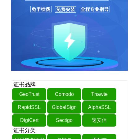
证书品牌
GeoTrust
Comodo
Thawte
RapidSSL
GlobalSign
AlphaSSL
DigiCert
Sectigo
速安信
证书分类