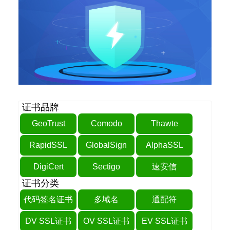
证书品牌
GeoTrust
Comodo
Thawte
RapidSSL
GlobalSign
AlphaSSL
DigiCert
Sectigo
速安信
证书分类
代码签名证书
多域名
通配符
DV SSL证书
OV SSL证书
EV SSL证书