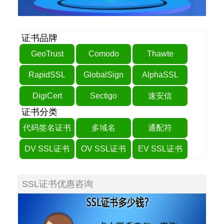
证书品牌
GeoTrust
Comodo
Thawte
RapidSSL
GlobalSign
AlphaSSL
DigiCert
Sectigo
速安信
证书分类
代码签名证书
多域名
通配符
DV SSL证书
OV SSL证书
EV SSL证书
SSL证书优惠咨询